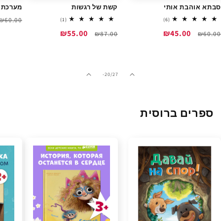
סבתא אוהבת אותי
קשת של רגשות
מערכת 
מחיר
₪60.00
1
6
(1)
(6)
total
total
רגיל
מחיר
מחיר
₪45.00
מחיר
מחיר
₪55.00
reviews
₪87.00
reviews
₪60.00
רגיל
מבצע
רגיל
מבצע
מתוך
-20
/
27
ספרים ברוסית