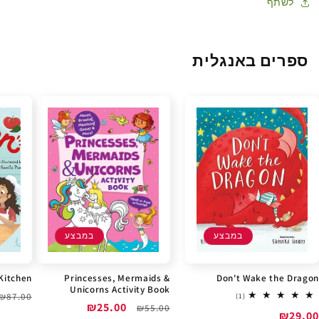
לשתף
ספרים באנגלית
במבצע
במבצע
Kitchen
Princesses, Mermaids &
Don't Wake the Dragon
Unicorns Activity Book
מחיר
₪87.00
1
(1)
מחיר
מחיר
₪25.00
total
₪55.00
רגיל
מחיר
₪29.00
reviews