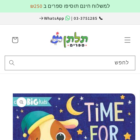
דלג
למשלוח חינם תוסיפו ספרים ב
₪250
לתוכן
WhatsApp
📞 03-3751285 |
עגלה
לחפש
דלג
למידע
על
מוצרים