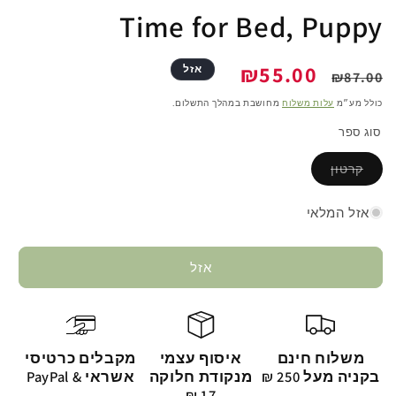
Time for Bed, Puppy
מחיר
מחיר
₪55.00
אזל
₪87.00
רגיל
מבצע
כולל מע״מ
עלות משלוח
מחושבת במהלך התשלום.
סוג ספר
קרטון
אזל המלאי
אזל
משלוח חינם
איסוף עצמי
מקבלים כרטיסי
בקניה מעל 250 ₪
מנקודת חלוקה
אשראי & PayPal
17 ₪