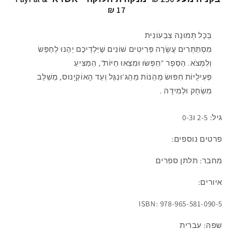
17 ₪
בְּכָל תְּמוּנָה צִבְעוֹנִית
מִסְתַּתְּרִים עֲשָׂרָה פְּרִיטִים שׁוֹנִים שֶׁיַּלְדֵיכֶם יֵהָנוּ לְחַפֵּשׂ
וְלִמְצֹא. הַסֵּפֶר "חַפְּשׂוּ וּמִצְאוּ חַיּוֹת", הַמַּצִּיעַ
פְּעִילֻיּוֹת חִפּוּשׂ מְהַנּוֹת מֵהַגּ'וּנְגֶּל וְעַד הָאוֹקְיָנוּס, מְשַׁלֵּב
מִשְׂחָק וּלְמִידָה .
גיל: 2-5 ו0-3
פרטים נוספים:
מחבר: תלתן ספרים
איורים:
ISBN: 978-965-581-090-5
שפה: עברית