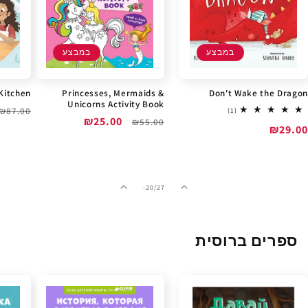
במבצע
במבצע
Kitchen
Princesses, Mermaids &
Don't Wake the Dragon
Unicorns Activity Book
מחיר
₪87.00
1
(1)
מחיר
מחיר
₪25.00
total
₪55.00
רגיל
מחיר
₪29.00
reviews
רגיל
מבצע
מבצע
מתוך
-20
/
27
ספרים ברוסית