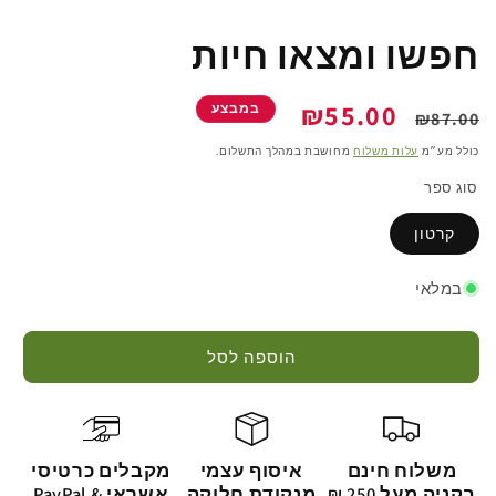
חפשו ומצאו חיות
מחיר
מחיר
₪55.00
במבצע
₪87.00
רגיל
מבצע
כולל מע״מ
עלות משלוח
מחושבת במהלך התשלום.
סוג ספר
קרטון
במלאי
הוספה לסל
משלוח חינם
איסוף עצמי
מקבלים כרטיסי
בקניה מעל 250 ₪
מנקודת חלוקה
אשראי & PayPal