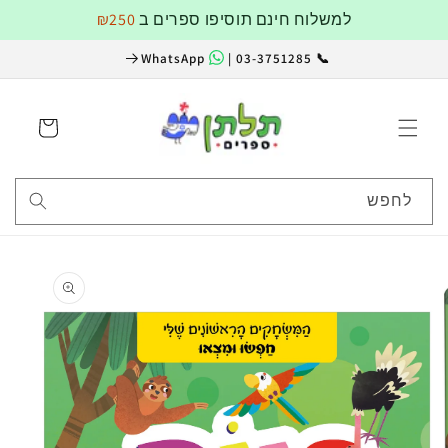
דלג
למשלוח חינם תוסיפו ספרים ב
₪250
לתוכן
WhatsApp
📞 03-3751285 |
עגלה
לחפש
דלג
למידע
על
מוצרים