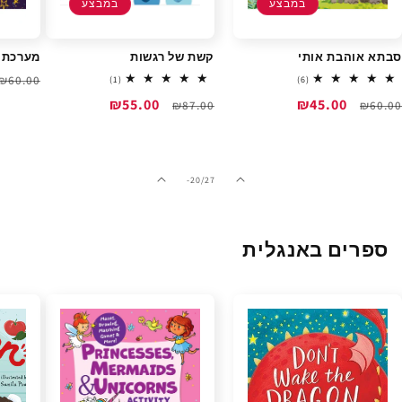
במבצע
במבצע
סבתא אוהבת אותי
קשת של רגשות
מערכת 
מחיר
₪60.00
1
6
(1)
(6)
total
total
רגיל
מחיר
מחיר
₪45.00
מחיר
מחיר
₪55.00
reviews
₪87.00
reviews
₪60.00
רגיל
מבצע
רגיל
מבצע
מתוך
-20
/
27
ספרים באנגלית