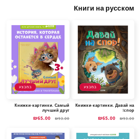
Книги на русском
במבצע
במבצע
Книжки-картинки. Самый
Книжки-картинки. Давай на
лучший друг
спор!
מחיר
מחיר
₪65.00
מחיר
מחיר
₪65.00
₪93.00
₪93.00
רגיל
מבצע
רגיל
מבצע