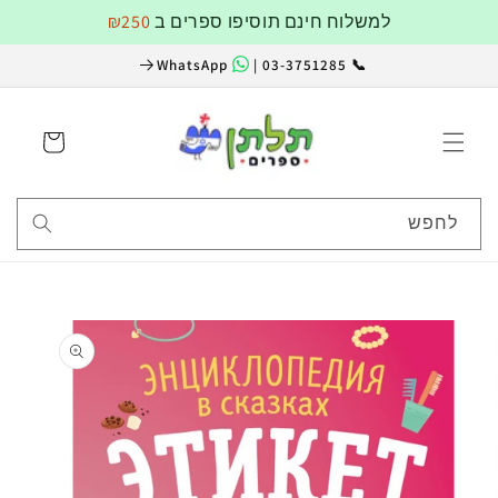
דלג
למשלוח חינם תוסיפו ספרים ב
₪250
לתוכן
WhatsApp
📞 03-3751285 |
עגלה
לחפש
דלג
למידע
על
מוצרים