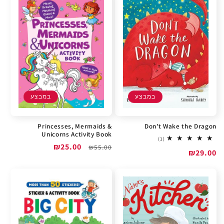
במבצע
במבצע
Princesses, Mermaids &
Don't Wake the Dragon
Unicorns Activity Book
1
(1)
מחיר
מחיר
₪25.00
total
₪55.00
מחיר
₪29.00
reviews
רגיל
מבצע
מבצע