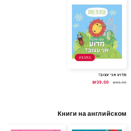
במבצע
מדוע אני עצוב?
מחיר
מחיר
₪39.00
₪60.00
רגיל
מבצע
Книги на английском