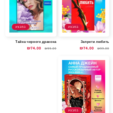
במבצע
במבצע
Тайна черного дракона
Запрети любить
מחיר
מחיר
₪74.00
מחיר
מחיר
₪74.00
₪99.00
₪99.00
רגיל
מבצע
רגיל
מבצע
במבצע