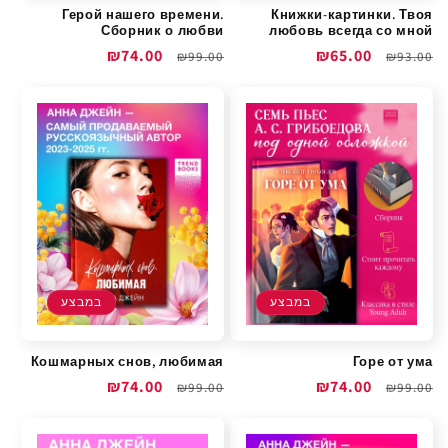
Герой нашего времени.
Книжки-картинки. Твоя
Сборник о любви
любовь всегда со мной
מחיר
מחיר
₪65.00
מחיר
מחיר
₪74.00
₪99.00
₪93.00
רגיל
מבצע
רגיל
מבצע
במבצע
במבצע
Кошмарных снов, любимая
Горе от ума
מחיר
מחיר
₪74.00
מחיר
מחיר
₪74.00
₪99.00
₪99.00
רגיל
מבצע
רגיל
מבצע