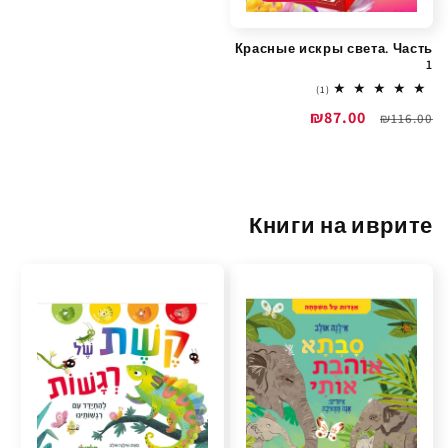
Красные искры света. Часть
1
1
(1)
total
מחיר
מחיר
₪87.00
reviews
₪116.00
רגיל
מבצע
Книги на иврите