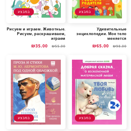
במבצע
במבצע
Рисуем и играем. Животные.
Удивительные
Рисуем, раскрашиваем,
энциклопедии. Мое тело
играем
меняется
מחיר
מחיר
₪65.00
מחיר
מחיר
₪35.00
₪55.00
₪98.00
רגיל
מבצע
רגיל
מבצע
במבצע
במבצע