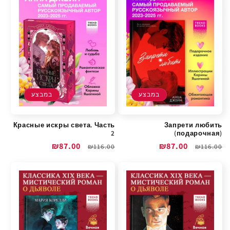
במבצע
במבצע
Красные искры света. Часть
Запрети любить
2
(подарочная)
מחיר
מחיר
₪87.00
מחיר
מחיר
₪87.00
₪116.00
₪116.00
רגיל
מבצע
רגיל
מבצע