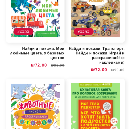
במבצע
במבצע
Найди и покажи. Мои
Найди и покажи. Транспорт.
любимые цвета. 9 базовых
Найди и покажи. Играй и
цветов
раскрашивай! (с
наклейками)
מחיר
מחיר
₪72.00
₪99.00
מחיר
מחיר
₪72.00
₪99.00
רגיל
מבצע
רגיל
מבצע