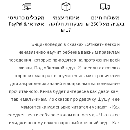
משלוח חינם
איסוף עצמי
מקבלים כרטיסי
בקניה מעל 250 ₪
מנקודת חלוקה
אשראי & PayPal
17 ₪
Энциклопедия в сказках «Этикет» легко и
ненавязчиво научит ребенка важным правилам
поведения, которые пригодятся на протяжении всей
жизни. Под обложкой ждут 25 веселых сказок о
хороших манерах с поучительными страничками
для закрепления знаний и вопросами на понимание
прочитанного. Книга будет интересна как девочкам,
так и мальчикам. Из сказок про девочку Шушу и ее
мамонтенка маленькие читатели узнают: - Как
следует вести себя за столом и в гостях. - Что такое
имидж и почему важен опрятный внешний вид. - Как