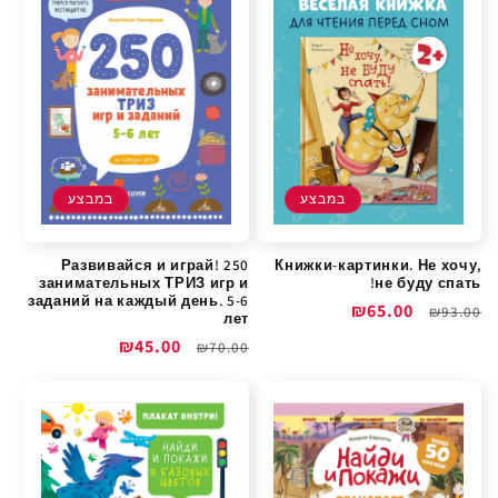
במבצע
במבצע
Развивайся и играй! 250
Книжки-картинки. Не хочу,
занимательных ТРИЗ игр и
не буду спать!
заданий на каждый день. 5-6
מחיר
מחיר
₪65.00
₪93.00
лет
רגיל
מבצע
מחיר
מחיר
₪45.00
₪70.00
רגיל
מבצע