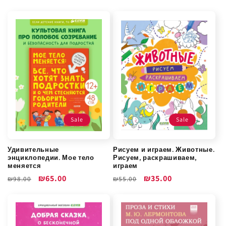
цена
со
скидкой
скидкой
Sale
Sale
Удивительные
Рисуем и играем. Животные.
энциклопедии. Мое тело
Рисуем, раскрашиваем,
меняется
играем
Обычная
Цена
₪65.00
Обычная
Цена
₪35.00
₪98.00
₪55.00
цена
со
цена
со
скидкой
скидкой