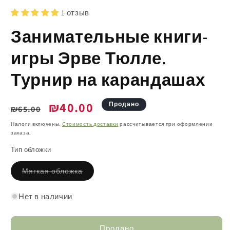
1 отзыв
Занимательные книги-
игры Эрве Тюлле.
Турнир на карандашах
Обычная
Цена
₪40.00
Продано
₪65.00
цена
со
Налоги включены.
Стоимость доставки
рассчитывается при оформлении
заказа.
скидкой
Тип обложки
Вариант
Мягкая обложка
распродан
или
недоступен
Нет в наличии
Продано