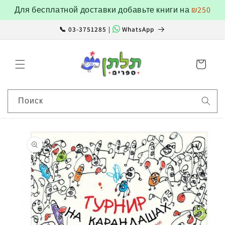
Перейти
Для бесплатной доставки добавьте книги на
₪250
к
контенту
📞 03-3751285 |
WhatsApp
Корзина
Поиск
Перейти к
информации
о продукте