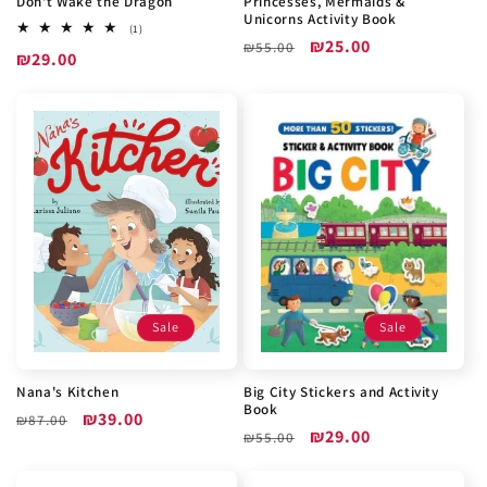
Don't Wake the Dragon
Princesses, Mermaids &
Unicorns Activity Book
1
(1)
Обычная
Цена
₪25.00
всего
₪55.00
Цена
₪29.00
отзывов
цена
со
со
скидкой
скидкой
Sale
Sale
Nana's Kitchen
Big City Stickers and Activity
Book
Обычная
Цена
₪39.00
₪87.00
Обычная
Цена
₪29.00
₪55.00
цена
со
цена
со
скидкой