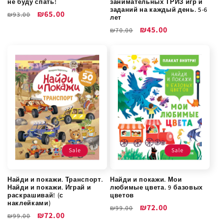
не буду спать!
занимательных ТРИЗ игр и
заданий на каждый день. 5-6
Обычная
Цена
₪65.00
₪93.00
лет
цена
со
Обычная
Цена
₪45.00
₪70.00
скидкой
цена
со
скидкой
Sale
Sale
Найди и покажи. Транспорт.
Найди и покажи. Мои
Найди и покажи. Играй и
любимые цвета. 9 базовых
раскрашивай! (с
цветов
наклейками)
Обычная
Цена
₪72.00
₪99.00
Обычная
Цена
₪72.00
₪99.00
цена
со