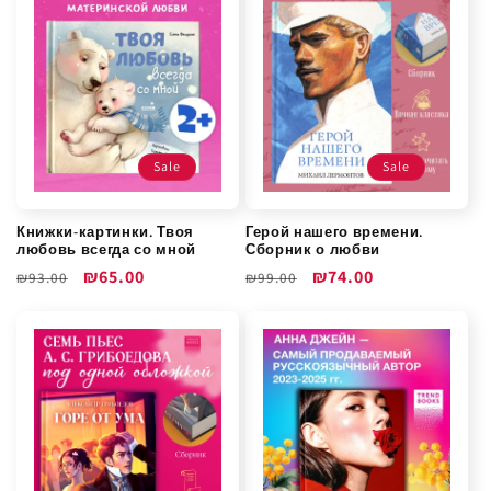
Sale
Sale
Книжки-картинки. Твоя
Герой нашего времени.
любовь всегда со мной
Сборник о любви
Обычная
Цена
₪65.00
Обычная
Цена
₪74.00
₪93.00
₪99.00
цена
со
цена
со
скидкой
скидкой