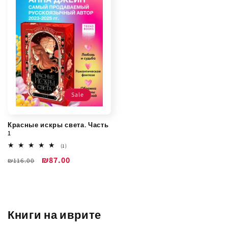
Sale
Красные искры света. Часть
1
1
(1)
всего
Обычная
Цена
₪87.00
₪116.00
отзывов
цена
со
скидкой
Книги на иврите