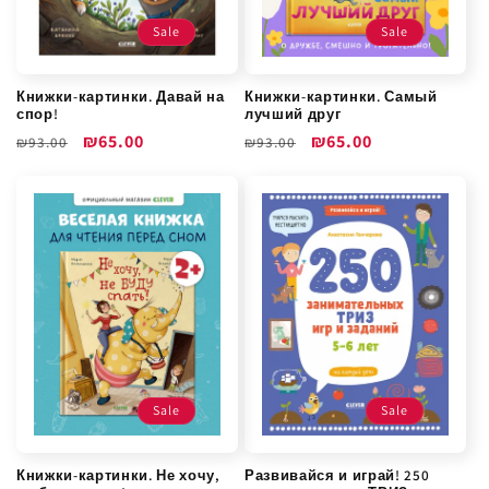
Sale
Sale
Книжки-картинки. Давай на
Книжки-картинки. Самый
спор!
лучший друг
Обычная
Цена
₪65.00
Обычная
Цена
₪65.00
₪93.00
₪93.00
цена
со
цена
со
скидкой
скидкой
Sale
Sale
Книжки-картинки. Не хочу,
Развивайся и играй! 250