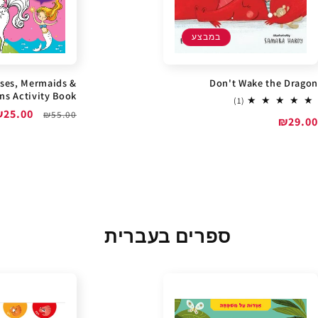
במבצע
sses, Mermaids &
Don't Wake the Dragon
ns Activity Book
1
(1)
total
מחיר
מחיר
₪25.00
₪55.00
מחיר
₪29.00
reviews
רגיל
מבצע
מבצע
ספרים בעברית