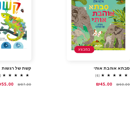
במבצע
סבתא אוהבת אותי
קשת של רגשות
6
(1)
(6)
total
מחיר
מחיר
₪45.00
מחיר
מחיר
₪55.00
₪87.00
₪60.00
reviews
רגיל
מבצע
רגיל
מבצע