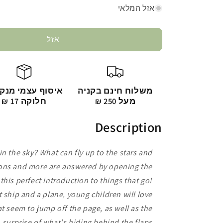
אזל המלאי
אזל
משלוח חינם בקניה
איסוף עצמי מנק
מעל 250 ₪
חלוקה 17 ₪
Description
in the sky? What can fly up to the stars and
ons and more are answered by opening the
 this perfect introduction to things that go!
t ship and a plane, young children will love
at seem to jump off the page, as well as the
surprise of what's hiding behind the flaps.