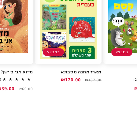
במבצע
במבצע
מארז מתנה מסבתא
מדוע אני ביישן?
מחיר
מחיר
₪120.00
2
(1)
₪187.00
total
רגיל
מבצע
מחיר
מחיר
₪39.00
₪60.00
reviews
רגיל
מבצע