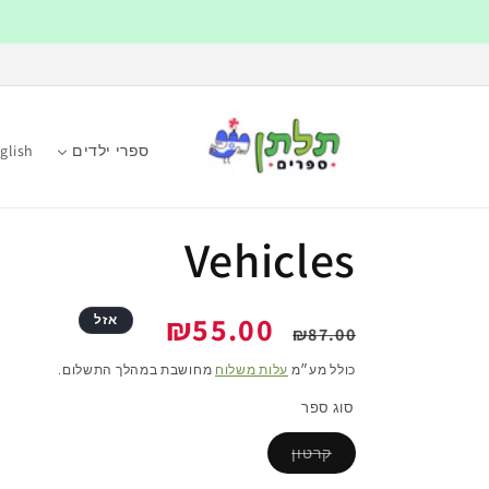
דלג
לתוכן
ספרי ילדים
glish
Vehicles
מחיר
מחיר
₪55.00
אזל
₪87.00
רגיל
מבצע
כולל מע״מ
עלות משלוח
מחושבת במהלך התשלום.
סוג ספר
קרטון