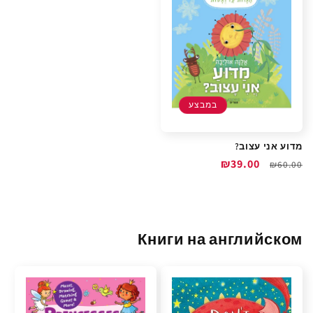
במבצע
מדוע אני עצוב?
מחיר
מחיר
₪39.00
₪60.00
רגיל
מבצע
Книги на английском