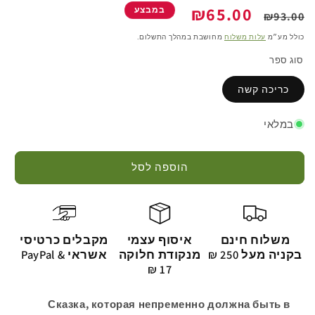
מחיר
מחיר
₪65.00
במבצע
₪93.00
רגיל
מבצע
כולל מע״מ
עלות משלוח
מחושבת במהלך התשלום.
סוג ספר
כריכה קשה
במלאי
הוספה לסל
משלוח חינם
איסוף עצמי
מקבלים כרטיסי
בקניה מעל 250 ₪
מנקודת חלוקה
אשראי & PayPal
17 ₪
Сказка, которая непременно должна быть в