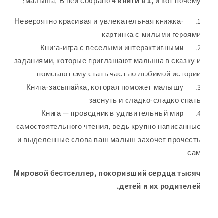
малыша. В ней собрано
4 книги в 1,
и вот почему:
Невероятно красивая и увлекательная книжка-
картинка с милыми героями
Книга-игра с веселыми интерактивными
заданиями, которые приглашают малыша в сказку и
помогают ему стать частью любимой истории
Книга-засыпайка, которая поможет малышу
заснуть и сладко-сладко спать
Книга — проводник в удивительный мир
самостоятельного чтения, ведь крупно написанные
и выделенные слова ваш малыш захочет прочесть
сам
Мировой бестселлер, покоривший сердца тысяч
детей и их родителей.