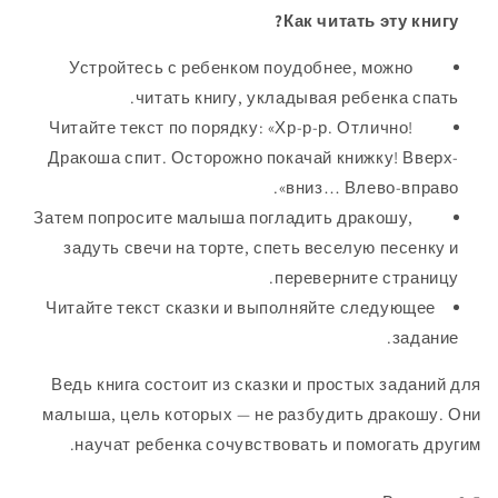
Как читать эту книгу?
Устройтесь с ребенком поудобнее, можно
читать книгу, укладывая ребенка спать.
Читайте текст по порядку: «Хр-р-р. Отлично!
Дракоша спит. Осторожно покачай книжку! Вверх-
вниз… Влево-вправо».
Затем попросите малыша погладить дракошу,
задуть свечи на торте, спеть веселую песенку и
переверните страницу.
Читайте текст сказки и выполняйте следующее
задание.
Ведь книга состоит из сказки и простых заданий для
малыша, цель которых — не разбудить дракошу. Они
научат ребенка сочувствовать и помогать другим.