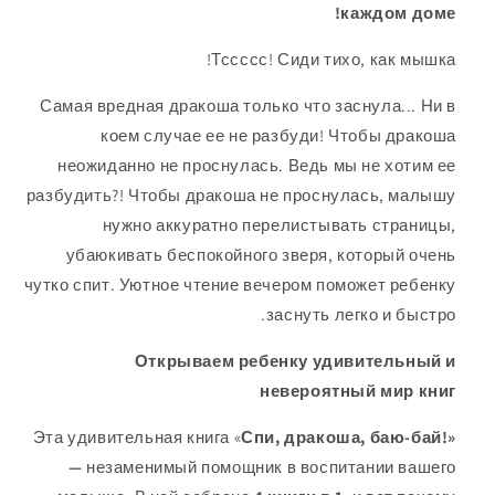
каждом доме!
Тссссс! Сиди тихо, как мышка!
Самая вредная дракоша только что заснула... Ни в
коем случае ее не разбуди! Чтобы дракоша
неожиданно не проснулась. Ведь мы не хотим ее
разбудить?! Чтобы дракоша не проснулась, малышу
нужно аккуратно перелистывать страницы,
убаюкивать беспокойного зверя, который очень
чутко спит. Уютное чтение вечером поможет ребенку
заснуть легко и быстро.
Открываем ребенку удивительный и
невероятный мир книг
Эта удивительная книга «
Спи, дракоша, баю-бай!»
—
незаменимый помощник в воспитании вашего