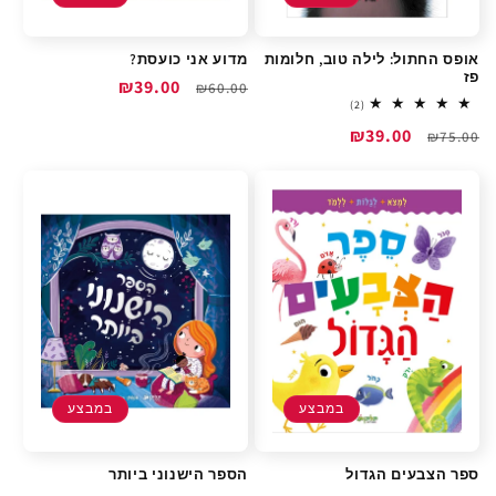
אופס החתול: לילה טוב, חלומות
מדוע אני כועסת?
פז
מחיר
מחיר
₪39.00
₪60.00
2
(2)
רגיל
מבצע
total
מחיר
מחיר
₪39.00
reviews
₪75.00
רגיל
מבצע
במבצע
במבצע
ספר הצבעים הגדול
הספר הישנוני ביותר