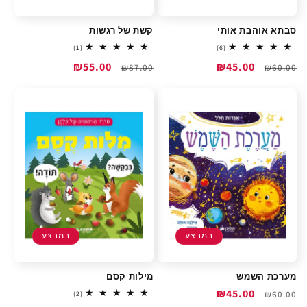
סבתא אוהבת אותי
קשת של רגשות
1
6
(1)
(6)
total
total
מחיר
מחיר
₪45.00
מחיר
מחיר
₪55.00
reviews
₪87.00
reviews
₪60.00
רגיל
מבצע
רגיל
מבצע
במבצע
במבצע
מערכת השמש
מילות קסם
מחיר
מחיר
₪45.00
2
₪60.00
(2)
total