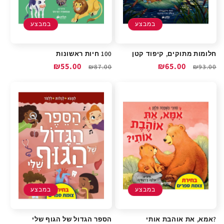
במבצע
במבצע
חלומות מתוקים, קיפוד קטן
100 חיות ראשונות
מחיר
מחיר
₪65.00
מחיר
מחיר
₪55.00
₪87.00
₪93.00
רגיל
מבצע
רגיל
מבצע
במבצע
במבצע
?אמא, את אוהבת אותי
הספר הגדול של הגוף שלי