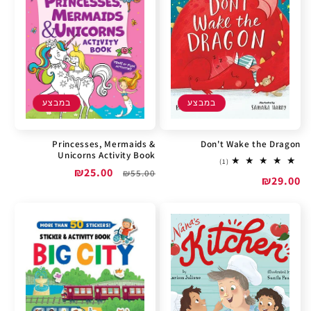
במבצע
במבצע
Princesses, Mermaids &
Don't Wake the Dragon
Unicorns Activity Book
1
(1)
מחיר
מחיר
₪25.00
total
₪55.00
מחיר
₪29.00
reviews
רגיל
מבצע
מבצע