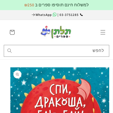
דלג
למשלוח חינם תוסיפו ספרים ב
₪250
לתוכן
WhatsApp
📞 03-3751285 |
עגלה
לחפש
דלג
למידע
על
מוצרים