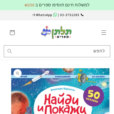
דלג
למשלוח חינם תוסיפו ספרים ב
₪250
לתוכן
WhatsApp
📞 03-3751285 |
עגלה
לחפש
דלג
למידע
על
מוצרים