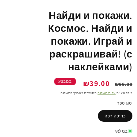
Найди и покажи.
Космос. Найди и
покажи. Играй и
раскрашивай! (с
наклейками)
מחיר
מחיר
₪39.00
במבצע
₪99.00
רגיל
מבצע
כולל מע״מ
עלות משלוח
מחושבת במהלך התשלום.
סוג ספר
כריכה רכה
במלאי