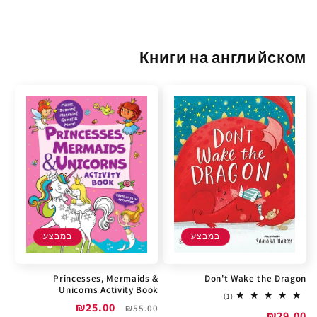
Книги на английском
במבצע
במבצע
Princesses, Mermaids &
Don't Wake the Dragon
Unicorns Activity Book
1
(1)
מחיר
מחיר
₪25.00
total
₪55.00
מחיר
₪29.00
reviews