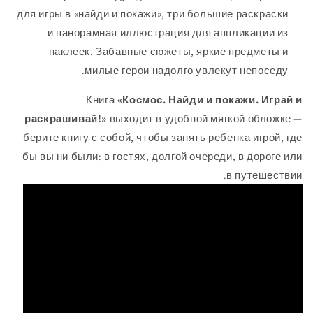
для игры в «найди и покажи», три большие раскраски
и панорамная иллюстрация для аппликации из
наклеек. Забавные сюжеты, яркие предметы и
милые герои надолго увлекут непоседу.
Книга
«Космос. Найди и покажи. Играй и
раскрашивай!»
выходит в удобной мягкой обложке —
берите книгу с собой, чтобы занять ребенка игрой, где
бы вы ни были: в гостях, долгой очереди, в дороге или
в путешествии.