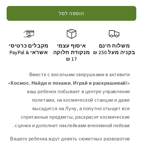
הוספה לסל
משלוח חינם
איסוף עצמי
מקבלים כרטיסי
בקניה מעל 250 ₪
מנקודת חלוקה
אשראי & PayPal
17 ₪
Вместе с веселыми зверушками в активити
«Космос. Найди и покажи. Играй и раскрашивай!»
ваш ребенок побывает в центре управления
полетами, на космической станции и даже
высадится на Луну, а попутно отыщет все
спрятанные предметы, раскрасит космические
сценки и дополнит наклейками внеземной пейзаж.
Вашего ребенка ждут девять сюжетных разворотов