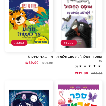
במבצע
במבצע
אופס החתול: לילה טוב, חלומות
מדוע אני כועסת?
פז
מחיר
מחיר
₪39.00
₪60.00
2
(2)
רגיל
מבצע
total
מחיר
מחיר
₪39.00
reviews
₪75.00
רגיל
מבצע