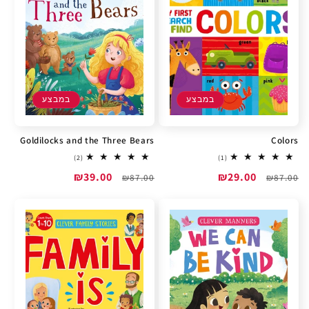
במבצע
במבצע
Goldilocks and the Three Bears
Colors
2
1
(2)
(1)
total
total
מחיר
מחיר
₪29.00
מחיר
מחיר
₪39.00
reviews
₪87.00
reviews
₪87.00
רגיל
מבצע
רגיל
מבצע