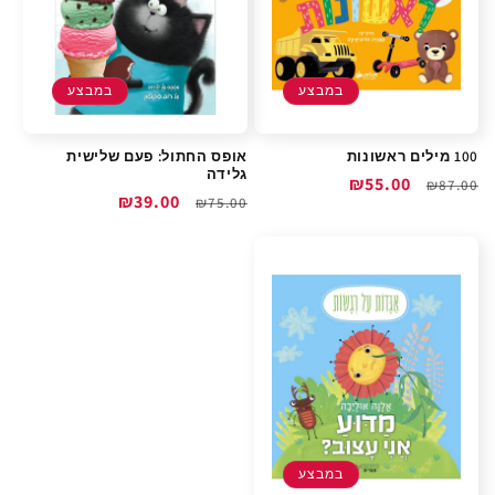
במבצע
במבצע
100 מילים ראשונות
אופס החתול: פעם שלישית
גלידה
מחיר
מחיר
₪55.00
₪87.00
מחיר
מחיר
₪39.00
₪75.00
רגיל
מבצע
רגיל
מבצע
במבצע