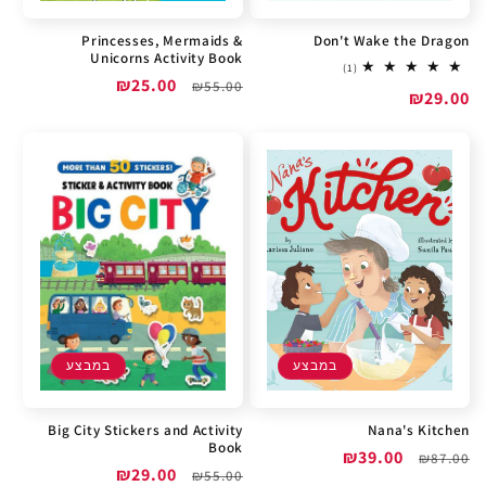
Princesses, Mermaids &
Don't Wake the Dragon
Unicorns Activity Book
1
(1)
מחיר
מחיר
₪25.00
total
₪55.00
מחיר
₪29.00
reviews
רגיל
מבצע
מבצע
במבצע
במבצע
Big City Stickers and Activity
Nana's Kitchen
Book
מחיר
מחיר
₪39.00
₪87.00
מחיר
מחיר
₪29.00
₪55.00
רגיל
מבצע