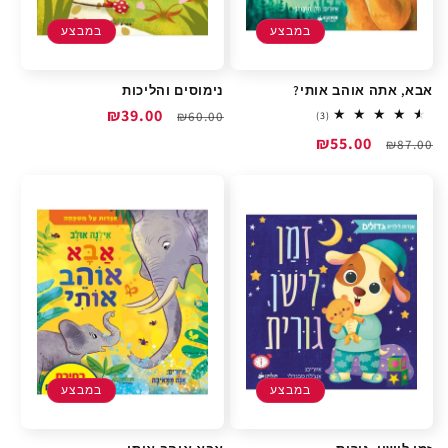
במבצע
במבצע
אבא, אתה אוהב אותי?
נימוסים והליכות
מחיר
מחיר
₪39.00
₪60.00
3
(3)
total
רגיל
מבצע
מחיר
מחיר
₪55.00
reviews
₪87.00
רגיל
מבצע
במבצע
במבצע