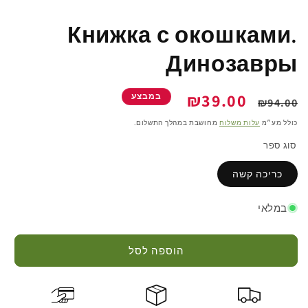
Книжка с окошками.
Динозавры
מחיר
מחיר
₪39.00
במבצע
₪94.00
רגיל
מבצע
כולל מע״מ
עלות משלוח
מחושבת במהלך התשלום.
סוג ספר
כריכה קשה
במלאי
הוספה לסל