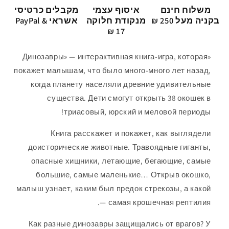
משלוח חינם
איסוף עצמי
מקבלים כרטיסי
בקניה מעל 250 ₪
מנקודת חלוקה
אשראי & PayPal
17 ₪
—
интерактивная книга-игра, которая
«Динозавры»
покажет малышам, что было много-много лет назад,
когда планету населяли древние удивительные
существа. Дети смогут открыть 38 окошек в
триасовый, юрский и меловой периоды!
Книга расскажет и покажет, как выглядели
доисторические животные. Травоядные гиганты,
опасные хищники, летающие, бегающие, самые
большие, самые маленькие… Открыв окошко,
малыш узнает, каким был предок стрекозы, а какой
—
самая крошечная рептилия.
Как разные динозавры защищались от врагов? У