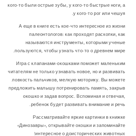
кого-то были острые зубы, у кого-то быстрые ноги, а
у кого-то рог или чешуя.
А еще в книге есть кое-что интересное из жизни
палеонтологов: как проходят раскопки, как
называются инструменты, которыми ученые
пользуются, чтобы узнать что-то о древнем мире.
Игра с клапанами-окошками поможет маленьким
читателям не только узнавать новое, но и развивать
ловкость пальчиков, мелкую моторику. Вы можете
предложить малышу потренировать память, закрыв
окошко и задав вопрос. Вспоминая и отвечая,
ребенок будет развивать внимание и речь.
Рассматривайте яркие картинки в книжке
«Динозавры»
, открывайте окошки и запоминайте
интересное о доисторических животных!