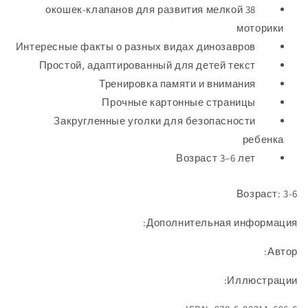
38 окошек-клапанов для развития мелкой
моторики
Интересные факты о разных видах динозавров
Простой, адаптированный для детей текст
Тренировка памяти и внимания
Прочные картонные страницы
Закругленные уголки для безопасности
ребенка
Возраст 3
–
6 лет
Возраст: 3-6
Дополнительная информация:
Автор:
Иллюстрации: