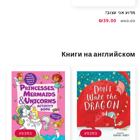
מדוע אני עצוב?
מחיר
מחיר
₪39.00
₪60.00
רגיל
מבצע
Книги на английском
במבצע
במבצע