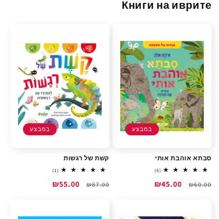
Книги на иврите
במבצע
במבצע
סבתא אוהבת אותי
קשת של רגשות
1
6
(1)
(6)
total
total
מחיר
מחיר
₪45.00
מחיר
מחיר
₪55.00
reviews
₪87.00
reviews
₪60.00
רגיל
מבצע
רגיל
מבצע