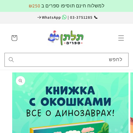
דלג
למשלוח חינם תוסיפו ספרים ב
₪250
לתוכן
WhatsApp
📞 03-3751285 |
עגלה
לחפש
דלג
למידע
על
מוצרים