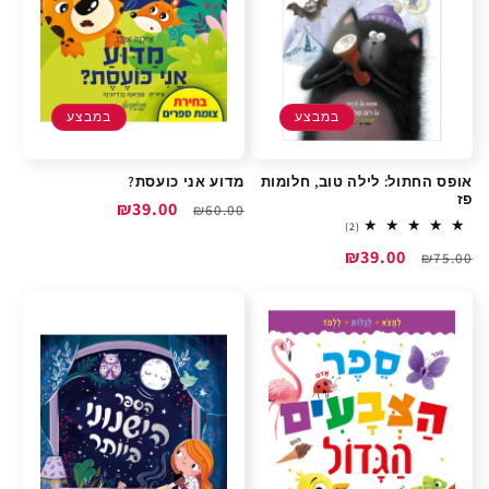
במבצע
במבצע
אופס החתול: לילה טוב, חלומות
מדוע אני כועסת?
פז
מחיר
מחיר
₪39.00
₪60.00
2
(2)
רגיל
מבצע
total
מחיר
מחיר
₪39.00
reviews
₪75.00
רגיל
מבצע