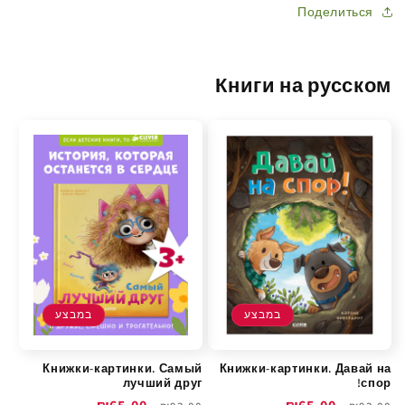
Поделиться
Книги на русском
במבצע
במבצע
Книжки-картинки. Самый
Книжки-картинки. Давай на
лучший друг
спор!