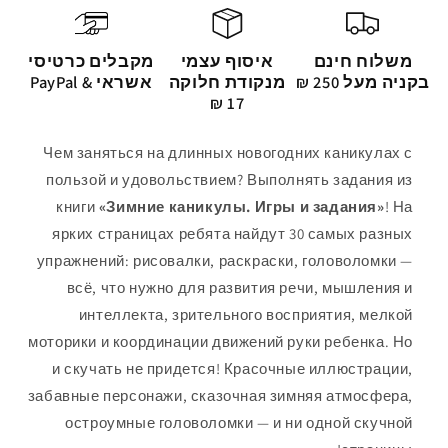
משלוח חינם
איסוף עצמי
מקבלים כרטיסי
בקניה מעל 250 ₪
מנקודת חלוקה
אשראי & PayPal
17 ₪
Чем заняться на длинных новогодних каникулах с
пользой и удовольствием? Выполнять задания из
книги
«Зимние каникулы. Игры и задания»
! На
ярких страницах ребята найдут 30 самых разных
упражнений: рисовалки, раскраски, головоломки —
всё, что нужно для развития речи, мышления и
интеллекта, зрительного восприятия, мелкой
моторики и координации движений руки ребенка. Но
и скучать не придется! Красочные иллюстрации,
забавные персонажи, сказочная зимняя атмосфера,
остроумные головоломки — и ни одной скучной