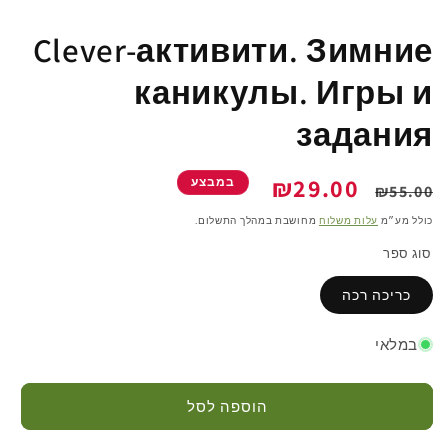
Clever-активити. Зимние
каникулы. Игры и
задания
מחיר
מחיר
₪29.00
במבצע
₪55.00
רגיל
מבצע
כולל מע״מ
עלות משלוח
מחושבת במהלך התשלום.
סוג ספר
כריכה רכה
במלאי
הוספה לסל