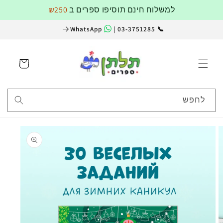
דלג
למשלוח חינם תוסיפו ספרים ב
₪250
לתוכן
WhatsApp
📞 03-3751285 |
עגלה
לחפש
דלג
למידע
על
מוצרים