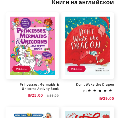
Книги на английском
במבצע
במבצע
Princesses, Mermaids &
Don't Wake the Dragon
Unicorns Activity Book
1
(1)
מחיר
מחיר
₪25.00
total
₪55.00
מחיר
₪29.00
reviews
רגיל
מבצע
מבצע