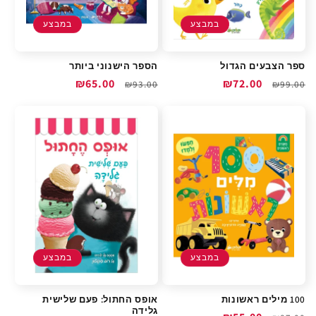
במבצע
במבצע
ספר הצבעים הגדול
הספר הישנוני ביותר
מחיר
מחיר
₪72.00
מחיר
מחיר
₪65.00
₪93.00
₪99.00
רגיל
מבצע
רגיל
מבצע
במבצע
במבצע
100 מילים ראשונות
אופס החתול: פעם שלישית
גלידה