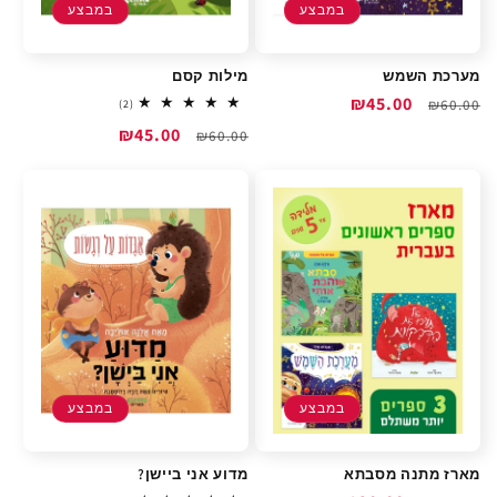
במבצע
במבצע
מערכת השמש
מילות קסם
מחיר
מחיר
₪45.00
2
₪60.00
(2)
total
רגיל
מבצע
מחיר
מחיר
₪45.00
reviews
₪60.00
רגיל
מבצע
במבצע
במבצע
מארז מתנה מסבתא
מדוע אני ביישן?