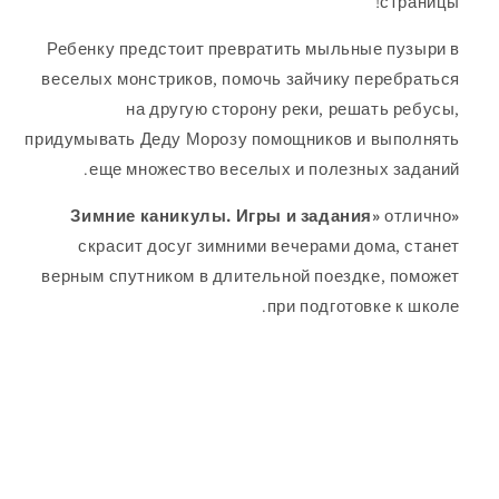
страницы!
Ребенку предстоит превратить мыльные пузыри в
веселых монстриков, помочь зайчику перебраться
на другую сторону реки, решать ребусы,
придумывать Деду Морозу помощников и выполнять
еще множество веселых и полезных заданий.
отлично
«Зимние каникулы. Игры и задания»
скрасит досуг зимними вечерами дома, станет
верным спутником в длительной поездке, поможет
при подготовке к школе.