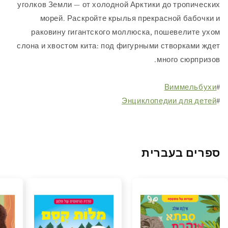
уголков Земли — от холодной Арктики до троп
морей. Раскройте крылья прекрасной ба
раковину гигантского моллюска, пошевели
слона и хвостом кита: под фигурными створка
много сюр
Виммел
Энциклопедии для
 בעברית